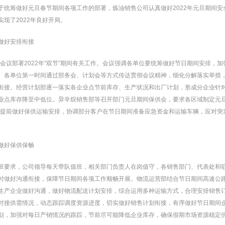
于统筹做好元旦春节期间各项工作的部署，炼油销售公司认真做好2022年元旦期间
现了2022年良好开局。
做好安排衔接
题会议部署2022年“双节”期间有关工作。会议强调各单位要统筹做好节日期间安排，
各部门、各单位第一时间通过部务会、计划会等方式传达贯彻会议精神，细化分解落实举措
衔接。经营计划部逐一落实各企业点节前库存、生产状况和出厂计划，形成分企业针
业点库存降至中低位。异辛烷销售部等召开部门元旦期间保供会，要求各区域制定元旦
，提前做好保供运输安排，协调部分客户在节日期间准备应急资金和运输车辆，应对突
做好保供保畅
班要求，公司领导每天带队值班，相关部门负责人在岗值守，各销售部门、代表处和
时做好沟通衔接，保障节日期间各项工作顺畅开展。物流运营部结合节日期间高速公
生产企业做好沟通，做好物流配送计划安排，综合运用多种运输方式，合理安排销售
对接供需情况，动态跟踪调度资源进度，切实做好销售计划衔接，有序做好节日期间
划，加强对每日产销情况的跟踪，节前尽可能降低企业库存，确保假期市场资源稳定