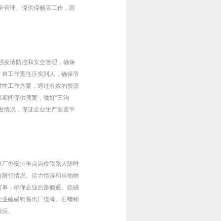
安全管理、保供保畅等工作，圆
加强疫情防控和安全管理，确保
，将工作责任压实到人，确保节
对性工作方案，通过有效的资源
期间保供预案，做好“三沟
发情况，保证企业生产装置平
驻厂办安排重点岗位联系人随时
路限行情况、运力情况和当地物
订单，确保企业后路畅通。硫磺
企业硫磺销售出厂统筹。石蜡销
供应。