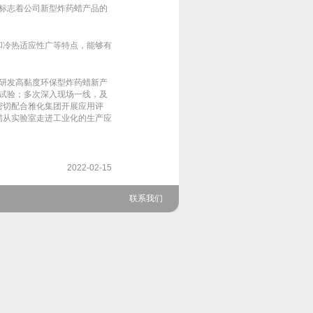
这标志着公司新型炸药蜡产品的
和冷热适应性广等特点，能够有
进研发高黏度环保型炸药蜡新产
内试验；多次深入现场一线，及
密切配合雅化集团开展应用评
蜡从实验室走进工业化的生产应
2022-02-15
联系我们