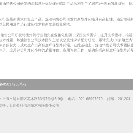
炼油销售公司研发的高黏度环保型炸药蜡新产品顺利生产了20吨2号岩石乳化炸药，
药行业最新需求的复合产品。炼油销售公司研发的新型炸药蜡具有高韧性、稳定性强
满足民用爆炸药行业新技术和新发展质量需求。
，炼油销售公司积极对接炸药行业领先企业雅化集团，深挖技术需求，提升技术指标，推
技术难题，炼油销售公司技术团队主动攻坚克难深耕配方研究，累计完成130多组室
年多的努力，成功生产出高黏度环保型炸药蜡。在此基础上，炼油销售公司技术团队
评价、应用评价和炸药小样的质量评价、应用评价工作，成功实现高黏度环保型炸药
5037230号-2
上海市浦东新区花木路63号7号楼5-9楼 电话：021-68997370 邮编：201204
支持：石化盈科信息技术有限责任公司