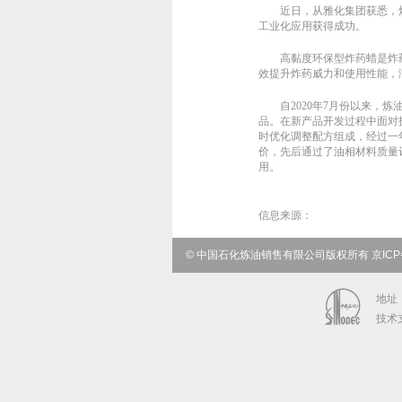
近
日，从雅化集团获悉，
工业化应用获得成功。
高黏度环保型炸药蜡是炸
效提升炸药威力和使用性能，
自2020年7月份以来
品。在新产品开发过程中面对
时优化调整配方组成，经过一
价，先后通过了油相材料质量
用。
信息来源：
© 中国石化炼油销售有限公司版权所有 京ICP备0
地址：
技术