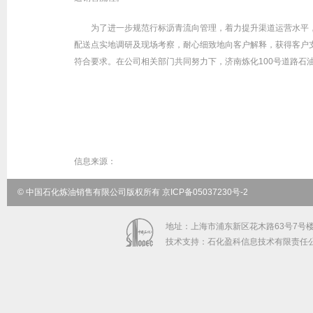
为了进一步规范行标沥青流向管理，着力提升渠道运营水平
配送点实地调研及现场考察，耐心细致地向客户解释，获得客户
符合要求。在公司相关部门共同努力下，济南炼化100号道路石
信息来源：
© 中国石化炼油销售有限公司版权所有 京ICP备05037230号-2
地址：上海市浦东新区花木路63号7号楼5-9
技术支持：石化盈科信息技术有限责任