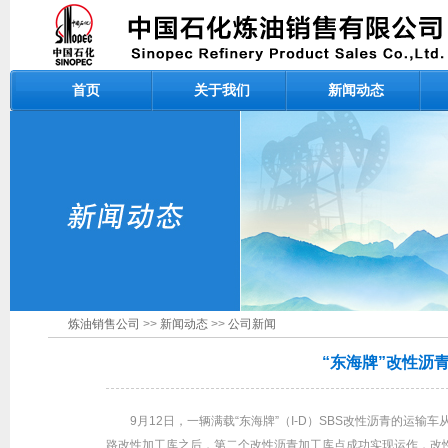
首页
关于我们
新闻动态
炼油销售公司
>>
新闻动态
>>
公司新闻
“东海牌”改性沥
9月12日，一辆满载“东海牌”（I-D）SBS改性沥青的
路改性加工库之后，第二个改性沥青加工库点成功实现运作，改