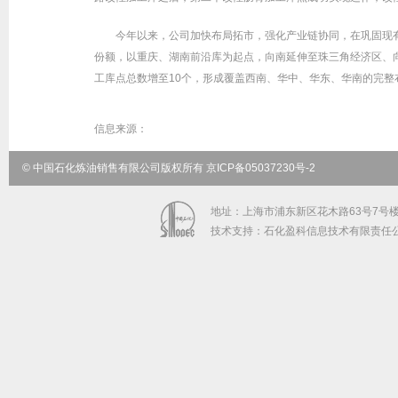
今年以来，公司加快布局拓市，强化产业链协同，在巩固现
份额，以重庆、湖南前沿库为起点，向南延伸至珠三角经济区、
工库点总数增至10个，形成覆盖西南、华中、华东、华南的完整
信息来源：
© 中国石化炼油销售有限公司版权所有 京ICP备05037230号-2
地址：上海市浦东新区花木路63号7号楼5-9
技术支持：石化盈科信息技术有限责任